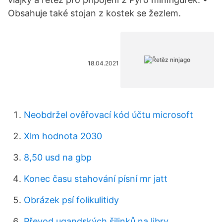
Obsahuje také stojan z kostek se žezlem.
18.04.2021
Neobdržel ověřovací kód účtu microsoft
Xlm hodnota 2030
8,50 usd na gbp
Konec času stahování písní mr jatt
Obrázek psí folikulitidy
Převod ugandských šilinků na libry