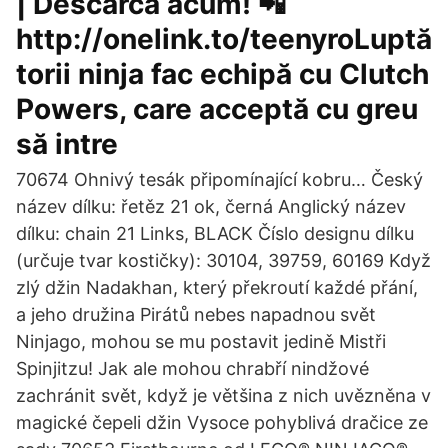
| Descarcă acum! 📲
http://onelink.to/teenyroLuptă
torii ninja fac echipă cu Clutch
Powers, care acceptă cu greu
să intre
70674 Ohnivý tesák připomínající kobru… Český
název dílku: řetěz 21 ok, černá Anglický název
dílku: chain 21 Links, BLACK Číslo designu dílku
(určuje tvar kostičky): 30104, 39759, 60169 Když
zlý džin Nadakhan, který překroutí každé přání,
a jeho družina Pirátů nebes napadnou svět
Ninjago, mohou se mu postavit jedině Mistři
Spinjitzu! Jak ale mohou chrabří nindžové
zachránit svět, když je většina z nich uvězněna v
magické čepeli džin Vysoce pohyblivá dračice ze