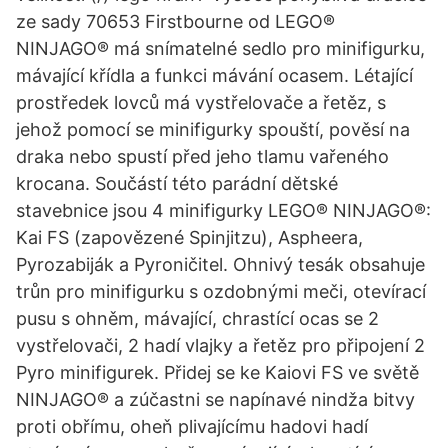
ze sady 70653 Firstbourne od LEGO®
NINJAGO® má snímatelné sedlo pro minifigurku,
mávající křídla a funkci mávání ocasem. Létající
prostředek lovců má vystřelovače a řetěz, s
jehož pomocí se minifigurky spouští, pověsí na
draka nebo spustí před jeho tlamu vařeného
krocana. Součástí této parádní dětské
stavebnice jsou 4 minifigurky LEGO® NINJAGO®:
Kai FS (zapovězené Spinjitzu), Aspheera,
Pyrozabiják a Pyroničitel. Ohnivý tesák obsahuje
trůn pro minifigurku s ozdobnými meči, otevírací
pusu s ohněm, mávající, chrastící ocas se 2
vystřelovači, 2 hadí vlajky a řetěz pro připojení 2
Pyro minifigurek. Přidej se ke Kaiovi FS ve světě
NINJAGO® a zúčastni se napínavé nindža bitvy
proti obřímu, oheň plivajícímu hadovi hadí