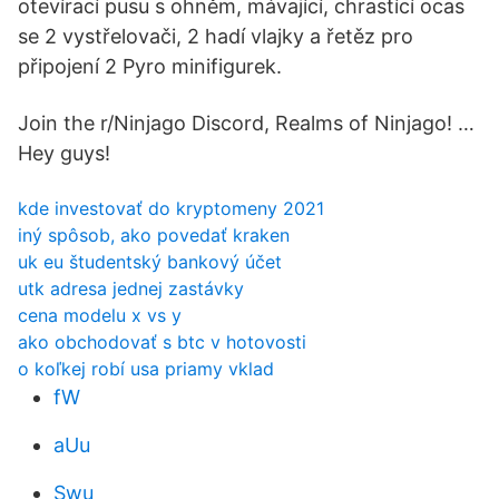
otevírací pusu s ohněm, mávající, chrastící ocas
se 2 vystřelovači, 2 hadí vlajky a řetěz pro
připojení 2 Pyro minifigurek.
Join the r/Ninjago Discord, Realms of Ninjago! …
Hey guys!
kde investovať do kryptomeny 2021
iný spôsob, ako povedať kraken
uk eu študentský bankový účet
utk adresa jednej zastávky
cena modelu x vs y
ako obchodovať s btc v hotovosti
o koľkej robí usa priamy vklad
fW
aUu
Swu