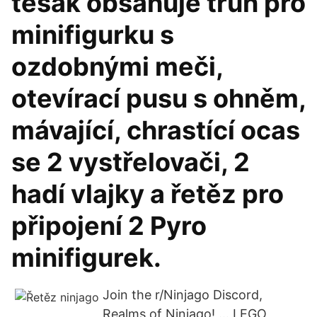
tesák obsahuje trůn pro
minifigurku s
ozdobnými meči,
otevírací pusu s ohněm,
mávající, chrastící ocas
se 2 vystřelovači, 2
hadí vlajky a řetěz pro
připojení 2 Pyro
minifigurek.
Join the r/Ninjago Discord,
Realms of Ninjago! … LEGO