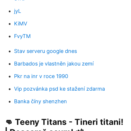
jyL
KiMV
FvyTM
Stav serveru google dnes
Barbados je vlastněn jakou zemí
Pkr na inr v roce 1990
Vip pozvánka psd ke stažení zdarma
Banka číny shenzhen
👊 Teeny Titans - Tineri titani!