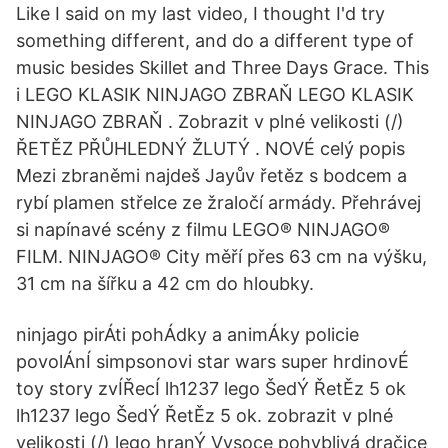
Like I said on my last video, I thought I'd try
something different, and do a different type of
music besides Skillet and Three Days Grace. This
i LEGO KLASIK NINJAGO ZBRAŇ LEGO KLASIK
NINJAGO ZBRAŇ . Zobrazit v plné velikosti (/)
ŘETĚZ PŘŮHLEDNÝ ŽLUTÝ . NOVÉ celý popis
Mezi zbraněmi najdeš Jayův řetěz s bodcem a
rybí plamen střelce ze žraločí armády. Přehrávej
si napínavé scény z filmu LEGO® NINJAGO®
FILM. NINJAGO® City měří přes 63 cm na výšku,
31 cm na šířku a 42 cm do hloubky.
ninjago pirÁti pohÁdky a animÁky policie
povolÁnÍ simpsonovi star wars super hrdinovÉ
toy story zvÍŘecÍ lh1237 lego ŠedÝ ŘetĚz 5 ok
lh1237 lego ŠedÝ ŘetĚz 5 ok. zobrazit v plné
velikosti (/) lego hranÝ Vysoce pohyblivá dračice