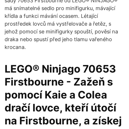
sady 70653 Firstbourne od LEGO® NINJAGO®
má snímatelné sedlo pro minifigurku, mávající
křídla a funkci mávání ocasem. Létající
prostředek lovců má vystřelovače a řetěz, s
jehož pomocí se minifigurky spouští, pověsí na
draka nebo spustí před jeho tlamu vařeného
krocana.
LEGO® Ninjago 70653
Firstbourne - Zažeň s
pomocí Kaie a Colea
dračí lovce, kteří útočí
na Firstbourne, a získej