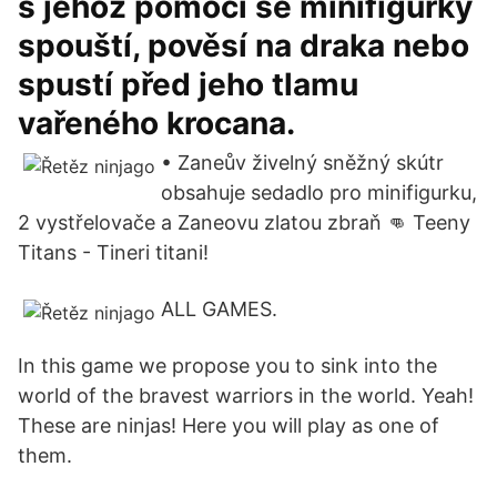
s jehož pomocí se minifigurky
spouští, pověsí na draka nebo
spustí před jeho tlamu
vařeného krocana.
• Zaneův živelný sněžný skútr
obsahuje sedadlo pro minifigurku,
2 vystřelovače a Zaneovu zlatou zbraň 👊 Teeny
Titans - Tineri titani!
ALL GAMES.
In this game we propose you to sink into the
world of the bravest warriors in the world. Yeah!
These are ninjas! Here you will play as one of
them.