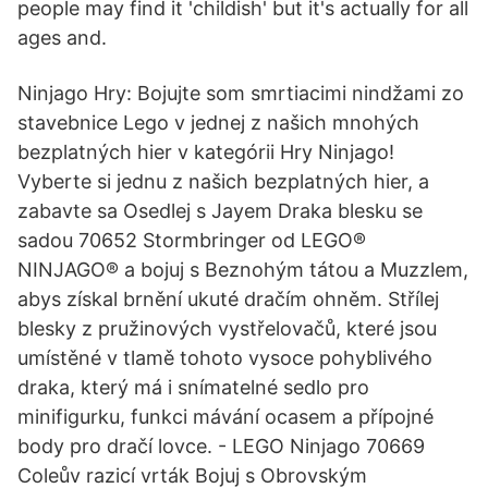
people may find it 'childish' but it's actually for all
ages and.
Ninjago Hry: Bojujte som smrtiacimi nindžami zo
stavebnice Lego v jednej z našich mnohých
bezplatných hier v kategórii Hry Ninjago!
Vyberte si jednu z našich bezplatných hier, a
zabavte sa Osedlej s Jayem Draka blesku se
sadou 70652 Stormbringer od LEGO®
NINJAGO® a bojuj s Beznohým tátou a Muzzlem,
abys získal brnění ukuté dračím ohněm. Střílej
blesky z pružinových vystřelovačů, které jsou
umístěné v tlamě tohoto vysoce pohyblivého
draka, který má i snímatelné sedlo pro
minifigurku, funkci mávání ocasem a přípojné
body pro dračí lovce. - LEGO Ninjago 70669
Coleův razicí vrták Bojuj s Obrovským