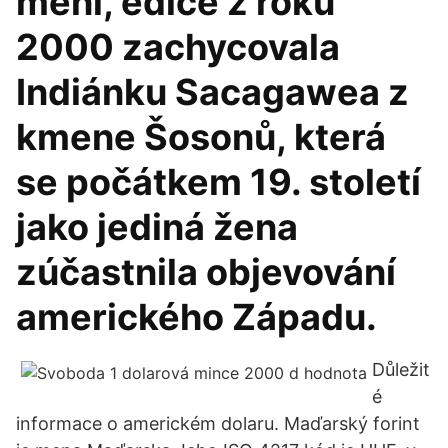
mění, edice z roku
2000 zachycovala
Indiánku Sacagawea z
kmene Šosonů, která
se počátkem 19. století
jako jediná žena
zúčastnila objevování
amerického Západu.
Důležit
é
informace o americkém dolaru. Maďarský forint