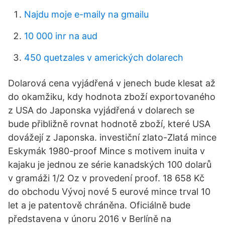
Najdu moje e-maily na gmailu
10 000 inr na aud
450 quetzales v amerických dolarech
Dolarová cena vyjádřená v jenech bude klesat až
do okamžiku, kdy hodnota zboží exportovaného
z USA do Japonska vyjádřená v dolarech se
bude přibližně rovnat hodnotě zboží, které USA
dovážejí z Japonska. investiční zlato-Zlatá mince
Eskymák 1980-proof Mince s motivem inuita v
kajaku je jednou ze série kanadských 100 dolarů
v gramáži 1/2 Oz v provedení proof. 18 658 Kč
do obchodu Vývoj nové 5 eurové mince trval 10
let a je patentově chráněna. Oficiálně bude
představena v únoru 2016 v Berlíně na