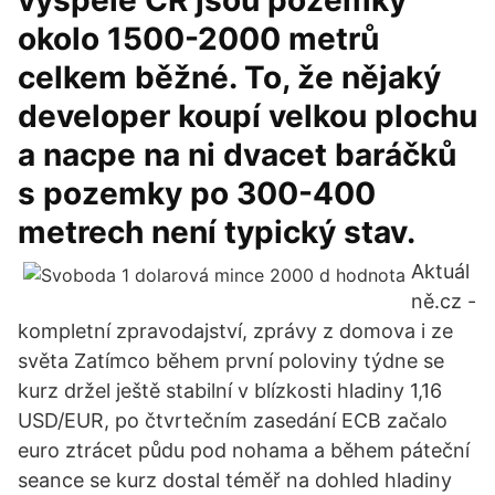
vyspělé ČR jsou pozemky
okolo 1500-2000 metrů
celkem běžné. To, že nějaký
developer koupí velkou plochu
a nacpe na ni dvacet baráčků
s pozemky po 300-400
metrech není typický stav.
Aktuál
ně.cz -
kompletní zpravodajství, zprávy z domova i ze
světa Zatímco během první poloviny týdne se
kurz držel ještě stabilní v blízkosti hladiny 1,16
USD/EUR, po čtvrtečním zasedání ECB začalo
euro ztrácet půdu pod nohama a během páteční
seance se kurz dostal téměř na dohled hladiny