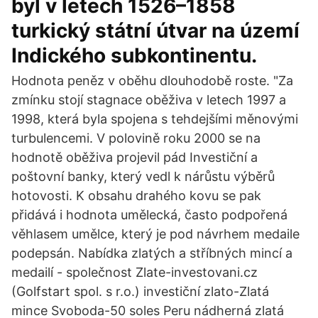
byl v letech 1526–1858
turkický státní útvar na území
Indického subkontinentu.
Hodnota peněz v oběhu dlouhodobě roste. "Za
zmínku stojí stagnace oběživa v letech 1997 a
1998, která byla spojena s tehdejšími měnovými
turbulencemi. V polovině roku 2000 se na
hodnotě oběživa projevil pád Investiční a
poštovní banky, který vedl k nárůstu výběrů
hotovosti. K obsahu drahého kovu se pak
přidává i hodnota umělecká, často podpořená
věhlasem umělce, který je pod návrhem medaile
podepsán. Nabídka zlatých a stříbných mincí a
medailí - společnost Zlate-investovani.cz
(Golfstart spol. s r.o.) investiční zlato-Zlatá
mince Svoboda-50 soles Peru nádherná zlatá