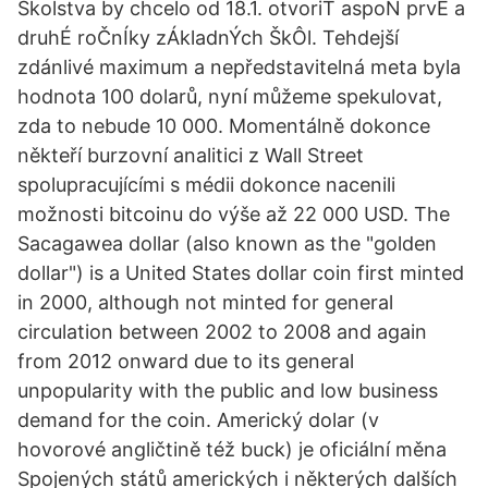
Školstva by chcelo od 18.1. otvoriŤ aspoŇ prvÉ a
druhÉ roČnÍky zÁkladnÝch ŠkÔl. Tehdejší
zdánlivé maximum a nepředstavitelná meta byla
hodnota 100 dolarů, nyní můžeme spekulovat,
zda to nebude 10 000. Momentálně dokonce
někteří burzovní analitici z Wall Street
spolupracujícími s médii dokonce nacenili
možnosti bitcoinu do výše až 22 000 USD. The
Sacagawea dollar (also known as the "golden
dollar") is a United States dollar coin first minted
in 2000, although not minted for general
circulation between 2002 to 2008 and again
from 2012 onward due to its general
unpopularity with the public and low business
demand for the coin. Americký dolar (v
hovorové angličtině též buck) je oficiální měna
Spojených států amerických i některých dalších