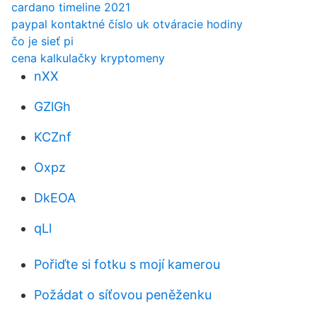
cardano timeline 2021
paypal kontaktné číslo uk otváracie hodiny
čo je sieť pi
cena kalkulačky kryptomeny
nXX
GZlGh
KCZnf
Oxpz
DkEOA
qLl
Pořiďte si fotku s mojí kamerou
Požádat o síťovou peněženku