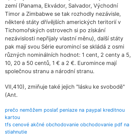
zemí (Panama, Ekvádor, Salvador, Východní
Timor a Zimbabwe se tak rozhodly nezávisle,
některé státy dřívějších amerických teritorií v
Tichomořských ostrovech si po získání
nezávislosti nepřijaly vlastní měnu), další státy
pak mají svou Série euromincí se skládá z osmi
různých nominálních hodnot: 1 cent, 2 centy a 5,
10, 20 a 50 centů, 1 € a 2 €. Euromince mají
společnou stranu a národní stranu.
VII,410), zmiňuje také jejich "lásku ke svobodě"
(Ant.
prečo nemôžem poslať peniaze na paypal kreditnou
kartou
tfs cenové akčné obchodovanie obchodovanie pdf na
stiahnutie