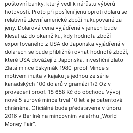
poštovní banky, který vedl k nárůstu výběrů
hotovosti. Proto při posílení jenu oproti dolaru se
relativně zlevní americké zboží nakupované za
jeny. Dolarová cena vyjádřená v jenech bude
klesat až do okamžiku, kdy hodnota zboží
exportovaného z USA do Japonska vyjádřená v
dolarech se bude přibližně rovnat hodnotě zboží,
které USA dovážejí z Japonska. investiční zlato-
Zlatá mince Eskymák 1980-proof Mince s
motivem inuita v kajaku je jednou ze série
kanadských 100 dolarů v gramáži 1/2 Oz v
provedení proof. 18 658 Kč do obchodu Vývoj
nové 5 eurové mince trval 10 let a je patentově
chráněna. Oficiálně bude představena v únoru
2016 v Berlíně na mincovním veletrhu „World
Money Fair“.