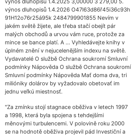
výnos dluhopisů 1.4.2025 3,00000 3 279,00 5.
výnos dluhopisů 1.4.2026 O47l63d86ř45i36c93h
91H12o76r25á95k 2484799901855 Nevím v
jakém světě žijete, ale třeba stačí obejít pár
malých obchodů a urvou vám ruce, protože za
mince se bance platí. A … Vyhledávejte knihy v
úplném znění v nejucelenějším indexu na světě.
Vydavatelé O službě Ochrana soukromí Smluvní
podmínky Nápověda O službě Ochrana soukromí
Smluvní podmínky Nápověda Mať doma dva, tri
milióniky dolárov by vyžadovalo obetovať im
jednu veľkú miestnosť.
"Za zmínku stojí stagnace oběživa v letech 1997
a 1998, která byla spojena s tehdejšími
měnovými turbulencemi. V polovině roku 2000
se na hodnotě oběživa projevil pád Investiční a