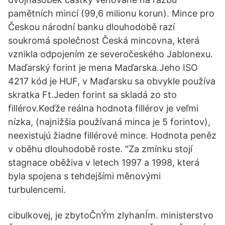
pamětních mincí (99,6 milionu korun). Mince pro
Českou národní banku dlouhodobě razí
soukromá společnost Česká mincovna, která
vznikla odpojením ze severočeského Jablonexu.
Maďarský forint je mena Maďarska.Jeho ISO
4217 kód je HUF, v Maďarsku sa obvykle používa
skratka Ft.Jeden forint sa skladá zo sto
fillérov.Keďže reálna hodnota fillérov je veľmi
nízka, (najnižšia používaná minca je 5 forintov),
neexistujú žiadne fillérové mince. Hodnota peněz
v oběhu dlouhodobě roste. "Za zmínku stojí
stagnace oběživa v letech 1997 a 1998, která
byla spojena s tehdejšími měnovými
turbulencemi.
cibulkovej, je zbytoČnÝm zlyhanÍm. ministerstvo