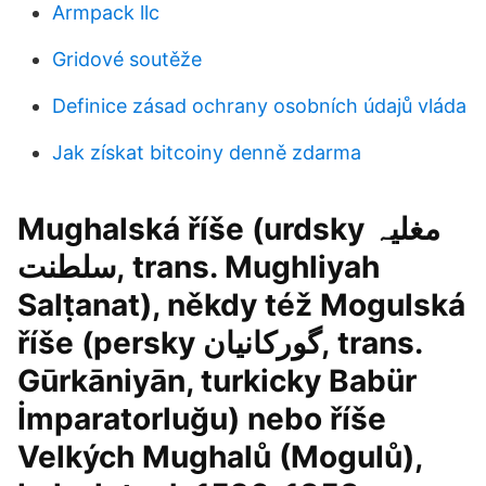
Armpack llc
Gridové soutěže
Definice zásad ochrany osobních údajů vláda
Jak získat bitcoiny denně zdarma
Mughalská říše (urdsky مغلیہ
سلطنت, trans. Mughliyah
Salṭanat), někdy též Mogulská
říše (persky گورکانیان, trans.
Gūrkāniyān, turkicky Babür
İmparatorluğu) nebo říše
Velkých Mughalů (Mogulů),