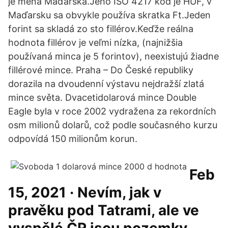
je mena Maďarska.Jeho ISO 4217 kód je HUF, v
Maďarsku sa obvykle používa skratka Ft.Jeden
forint sa skladá zo sto fillérov.Keďže reálna
hodnota fillérov je veľmi nízka, (najnižšia
používaná minca je 5 forintov), neexistujú žiadne
fillérové mince. Praha – Do České republiky
dorazila na dvoudenní výstavu nejdražší zlatá
mince světa. Dvacetidolarová mince Double
Eagle byla v roce 2002 vydražena za rekordních
osm milionů dolarů, což podle současného kurzu
odpovídá 150 milionům korun.
Feb
15, 2021 · Nevím, jak v
pravěku pod Tatrami, ale ve