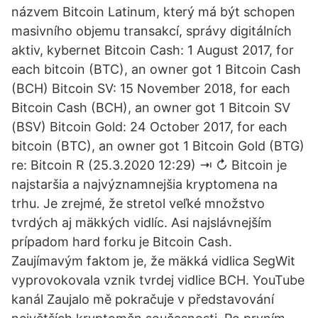
názvem Bitcoin Latinum, který má být schopen
masivního objemu transakcí, správy digitálních
aktiv, kybernet Bitcoin Cash: 1 August 2017, for
each bitcoin (BTC), an owner got 1 Bitcoin Cash
(BCH) Bitcoin SV: 15 November 2018, for each
Bitcoin Cash (BCH), an owner got 1 Bitcoin SV
(BSV) Bitcoin Gold: 24 October 2017, for each
bitcoin (BTC), an owner got 1 Bitcoin Gold (BTG)
re: Bitcoin R (25.3.2020 12:29) ⇥ ↻ Bitcoin je
najstaršia a najvýznamnejšia kryptomena na
trhu. Je zrejmé, že stretol veľké množstvo
tvrdých aj mäkkých vidlíc. Asi najslávnejším
prípadom hard forku je Bitcoin Cash.
Zaujímavým faktom je, že mäkká vidlica SegWit
vyprovokovala vznik tvrdej vidlice BCH. YouTube
kanál Zaujalo mě pokračuje v představování