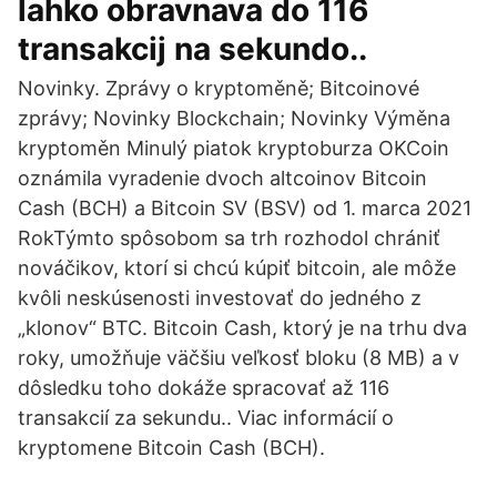
lahko obravnava do 116
transakcij na sekundo..
Novinky. Zprávy o kryptoměně; Bitcoinové
zprávy; Novinky Blockchain; Novinky Výměna
kryptoměn Minulý piatok kryptoburza OKCoin
oznámila vyradenie dvoch altcoinov Bitcoin
Cash (BCH) a Bitcoin SV (BSV) od 1. marca 2021
RokTýmto spôsobom sa trh rozhodol chrániť
nováčikov, ktorí si chcú kúpiť bitcoin, ale môže
kvôli neskúsenosti investovať do jedného z
„klonov“ BTC. Bitcoin Cash, ktorý je na trhu dva
roky, umožňuje väčšiu veľkosť bloku (8 MB) a v
dôsledku toho dokáže spracovať až 116
transakcií za sekundu.. Viac informácií o
kryptomene Bitcoin Cash (BCH).