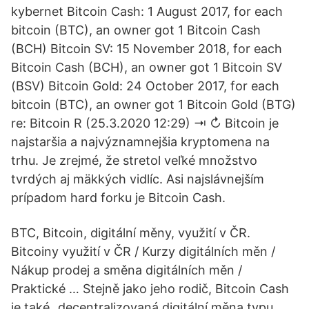
kybernet Bitcoin Cash: 1 August 2017, for each
bitcoin (BTC), an owner got 1 Bitcoin Cash
(BCH) Bitcoin SV: 15 November 2018, for each
Bitcoin Cash (BCH), an owner got 1 Bitcoin SV
(BSV) Bitcoin Gold: 24 October 2017, for each
bitcoin (BTC), an owner got 1 Bitcoin Gold (BTG)
re: Bitcoin R (25.3.2020 12:29) ⇥ ↻ Bitcoin je
najstaršia a najvýznamnejšia kryptomena na
trhu. Je zrejmé, že stretol veľké množstvo
tvrdých aj mäkkých vidlíc. Asi najslávnejším
prípadom hard forku je Bitcoin Cash.
BTC, Bitcoin, digitální měny, využití v ČR.
Bitcoiny využití v ČR / Kurzy digitálních měn /
Nákup prodej a směna digitálních měn /
Praktické … Stejně jako jeho rodič, Bitcoin Cash
je také „decentralizovaná digitální měna typu