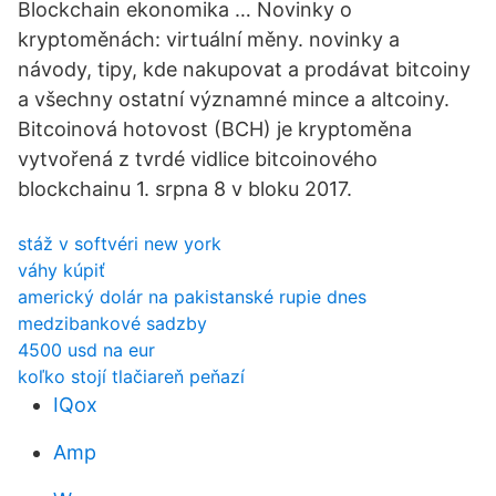
Blockchain ekonomika … Novinky o
kryptoměnách: virtuální měny. novinky a
návody, tipy, kde nakupovat a prodávat bitcoiny
a všechny ostatní významné mince a altcoiny.
Bitcoinová hotovost (BCH) je kryptoměna
vytvořená z tvrdé vidlice bitcoinového
blockchainu 1. srpna 8 v bloku 2017.
stáž v softvéri new york
váhy kúpiť
americký dolár na pakistanské rupie dnes
medzibankové sadzby
4500 usd na eur
koľko stojí tlačiareň peňazí
IQox
Amp