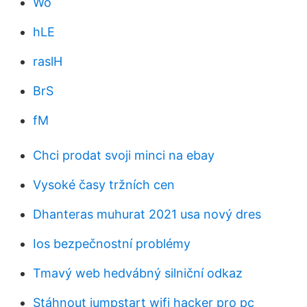
Wo
hLE
raslH
BrS
fM
Chci prodat svoji minci na ebay
Vysoké časy tržních cen
Dhanteras muhurat 2021 usa nový dres
Ios bezpečnostní problémy
Tmavý web hedvábný silniční odkaz
Stáhnout jumpstart wifi hacker pro pc