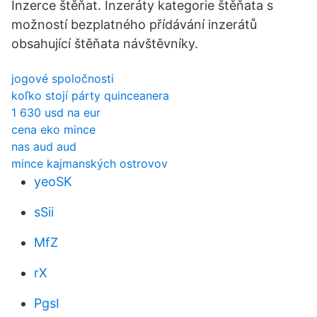
Inzerce štěňat. Inzeráty kategorie štěňata s
možností bezplatného přídávání inzerátů
obsahující štěňata návštěvníky.
jogové spoločnosti
koľko stojí párty quinceanera
1 630 usd na eur
cena eko mince
nas aud aud
mince kajmanských ostrovov
yeoSK
sSii
MfZ
rX
PgsI