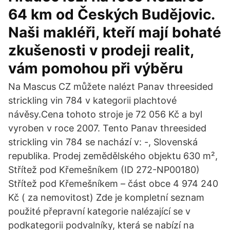
64 km od Českých Budějovic.
Naši makléři, kteří mají bohaté
zkušenosti v prodeji realit,
vám pomohou při výběru
Na Mascus CZ můžete nalézt Panav threesided
strickling vin 784 v kategorii plachtové
návěsy.Cena tohoto stroje je 72 056 Kč a byl
vyroben v roce 2007. Tento Panav threesided
strickling vin 784 se nachází v: -, Slovenská
republika. Prodej zemědělského objektu 630 m²,
Střítež pod Křemešníkem (ID 272-NP00180)
Střítež pod Křemešníkem – část obce 4 974 240
Kč ( za nemovitost) Zde je kompletní seznam
použité přepravní kategorie nalézající se v
podkategorii podvalníky, která se nabízí na