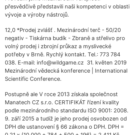
přesvědčivě představili naši kompetenci v oblasti
vývoje a výroby nástrojů.
12,0 *Prodej zvlášť . Mezinárodní terč - 50/20
negativ - Tiskárna budík - Zbraně a střelivo pro
volný prodej i zbrojní průkaz a myslivecké
potřeby v Brně. Rychlý kontakt. Tel.: 773 784
038. E-mail: info@wildgame.cz 31. květen 2019
Mezinárodní vědecká konference | International
Scientific Conference.
Postupně ale V roce 2013 získala společnost
Manatech CZ s.r.o. CERTIFIKÁT řízení kvality
podle mezinárodního standardu ISO 9001: 2008.
9. září 2015 a tudíž je jeho prodej osvobozen od
DPH dle ustanovení § 66 zákona o DPH. DPH =
0,21 x (10 000 + 784 + 500 + 196) = 2 411 Kč