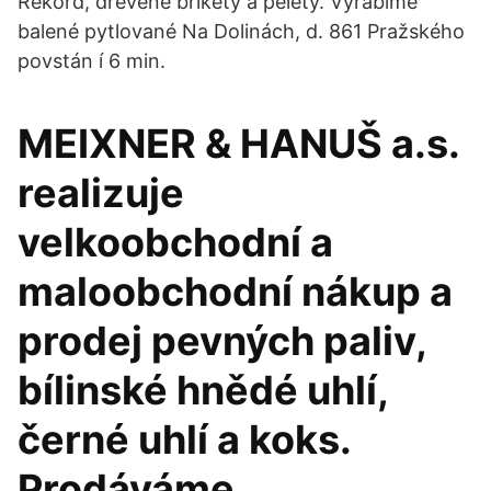
Rekord, dřevěné brikety a pelety. Vyrábíme
balené pytlované Na Dolinách, d. 861 Pražského
povstán í 6 min.
MEIXNER & HANUŠ a.s.
realizuje
velkoobchodní a
maloobchodní nákup a
prodej pevných paliv,
bílinské hnědé uhlí,
černé uhlí a koks.
Prodáváme