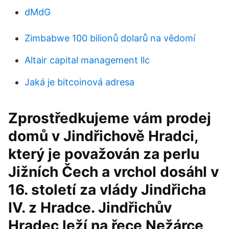
dMdG
Zimbabwe 100 bilionů dolarů na vědomí
Altair capital management llc
Jaká je bitcoinová adresa
Zprostředkujeme vám prodej
domů v Jindřichově Hradci,
který je považován za perlu
Jižních Čech a vrchol dosáhl v
16. století za vlády Jindřicha
IV. z Hradce. Jindřichův
Hradec leží na řece Nežárce