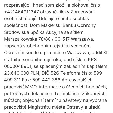
rozprávajúci, hneď som zložil a blokoval číslo
+421464911347 otravné filcky Zpracování
osobních údajů. Udělujete tímto souhlas
společnosti Dom Maklerski Banku Ochrony
Środowiska Spółka Akcyjna se sídlem
Marszałkowska 78/80 / 00-517 Warszawa,
zapsaná v obchodním rejstříku vedeném
Okresním soudem pro město Warszawa, oddíl XII
státního soudního rejstříku, pod číslem KRS
0000048901, se splaceným základním kapitálem
23.640.000 PLN, DIČ 526 Telefonní číslo: 599
499 311 Fax: 599 442 386 Adresy dalších
pracovišť MMO. informace o úředních hodinách,
potřebných dokladech, formulářích, zákonných
lhůtách; objednání termínu návštěvy na vybraná
pracoviště Magistrátu města Ostravy a úřadů