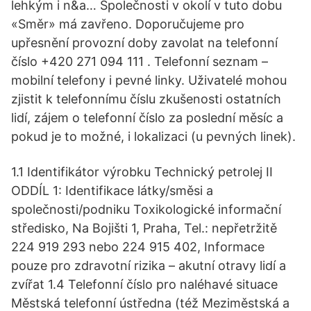
lehkým i n&a… Společnosti v okolí v tuto dobu
«Směr» má zavřeno. Doporučujeme pro
upřesnění provozní doby zavolat na telefonní
číslo +420 271 094 111 . Telefonní seznam –
mobilní telefony i pevné linky. Uživatelé mohou
zjistit k telefonnímu číslu zkušenosti ostatních
lidí, zájem o telefonní číslo za poslední měsíc a
pokud je to možné, i lokalizaci (u pevných linek).
1.1 Identifikátor výrobku Technický petrolej II
ODDÍL 1: Identifikace látky/směsi a
společnosti/podniku Toxikologické informační
středisko, Na Bojišti 1, Praha, Tel.: nepřetržitě
224 919 293 nebo 224 915 402, Informace
pouze pro zdravotní rizika – akutní otravy lidí a
zvířat 1.4 Telefonní číslo pro naléhavé situace
Městská telefonní ústředna (též Meziměstská a