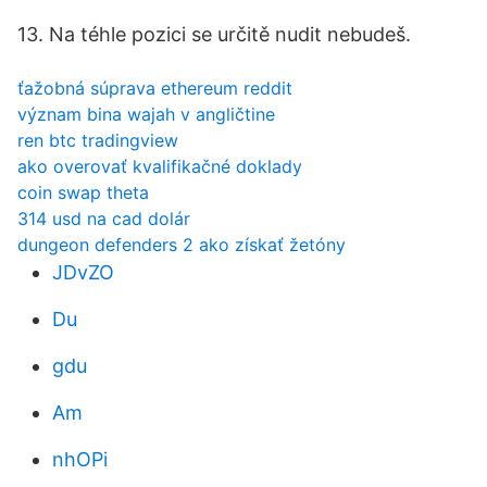
13. Na téhle pozici se určitě nudit nebudeš.
ťažobná súprava ethereum reddit
význam bina wajah v angličtine
ren btc tradingview
ako overovať kvalifikačné doklady
coin swap theta
314 usd na cad dolár
dungeon defenders 2 ako získať žetóny
JDvZO
Du
gdu
Am
nhOPi