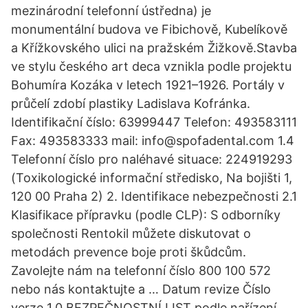
mezinárodní telefonní ústředna) je
monumentální budova ve Fibichově, Kubelíkově
a Křížkovského ulici na pražském Žižkově.Stavba
ve stylu českého art deca vznikla podle projektu
Bohumíra Kozáka v letech 1921–1926. Portály v
průčelí zdobí plastiky Ladislava Kofránka.
Identifikační číslo: 63999447 Telefon: 493583111
Fax: 493583333 mail: info@spofadental.com 1.4
Telefonní číslo pro naléhavé situace: 224919293
(Toxikologické informační středisko, Na bojišti 1,
120 00 Praha 2) 2. Identifikace nebezpečnosti 2.1
Klasifikace přípravku (podle CLP): S odborníky
společnosti Rentokil můžete diskutovat o
metodách prevence boje proti škůdcům.
Zavolejte nám na telefonní číslo 800 100 572
nebo nás kontaktujte a … Datum revize Číslo
verze 1.0 BEZPEČNOSTNÍ LIST podle nařízení