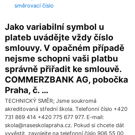
směrovací číslo
Jako variabilní symbol u
plateb uvádějte vždy číslo
smlouvy. V opačném případě
nejsme schopni vaši platbu
správně přiřadit ke smlouvě.
COMMERZBANK AG, pobočka
Praha, č. …
TECHNICKÝ SMĚR; Jsme soukromá
akreditovaná střední škola. Telefonní číslo +420
731 869 414 +420 775 677 977. E-mail:
skola@naseskolapraha.cz. Pokud si chcete dát
vyvěstit, zavolejte na telefonní číslo 906 55 00