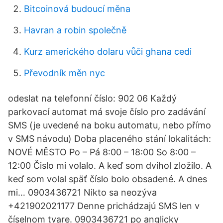
Bitcoinová budoucí měna
Havran a robin společně
Kurz amerického dolaru vůči ghana cedi
Převodník měn nyc
odeslat na telefonní číslo: 902 06 Každý
parkovací automat má svoje číslo pro zadávání
SMS (je uvedené na boku automatu, nebo přímo
v SMS návodu) Doba placeného stání lokalitách:
NOVÉ MĚSTO Po – Pá 8:00 – 18:00 So 8:00 –
12:00 Čislo mi volalo. A keď som dvihol zložilo. A
keď som volal späť číslo bolo obsadené. A dnes
mi… 0903436721 Nikto sa neozýva
+421902021177 Denne prichádzajú SMS len v
číselnom tvare. 0903436721 po anglicky