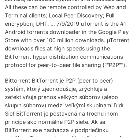
All these can be remote controlled by Web and
Terminal clients; Local Peer Discovery; Full
encryption, DHT, … 7/9/2019 uTorrent is the #1
Android torrents downloader in the Google Play
Store with over 100 million downloads. µTorrent
downloads files at high speeds using the
BitTorrent hyper distribution communications
protocol for peer-to-peer file sharing (""P2P"").
Bittorrent BitTorrent je P2P (peer to peer)
systém, ktorý zjednodušuje, zrýchľuje a
zefektivňuje prenos veľkých súborov (alebo
skupín súborov) medzi veľkými skupinami ľudí.
Sieť BitTorrent je postavená na trochu inom
princípe ako normálne P2P siete. Ak sa
BitTorrent.exe nachádza v podpriečinku