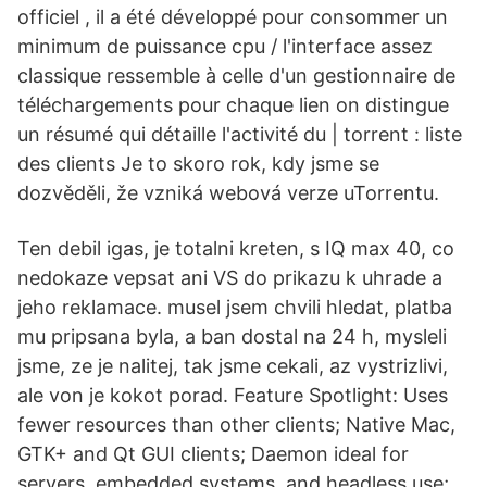
officiel , il a été développé pour consommer un
minimum de puissance cpu / l'interface assez
classique ressemble à celle d'un gestionnaire de
téléchargements pour chaque lien on distingue
un résumé qui détaille l'activité du | torrent : liste
des clients Je to skoro rok, kdy jsme se
dozvěděli, že vzniká webová verze uTorrentu.
Ten debil igas, je totalni kreten, s IQ max 40, co
nedokaze vepsat ani VS do prikazu k uhrade a
jeho reklamace. musel jsem chvili hledat, platba
mu pripsana byla, a ban dostal na 24 h, mysleli
jsme, ze je nalitej, tak jsme cekali, az vystrizlivi,
ale von je kokot porad. Feature Spotlight: Uses
fewer resources than other clients; Native Mac,
GTK+ and Qt GUI clients; Daemon ideal for
servers, embedded systems, and headless use;