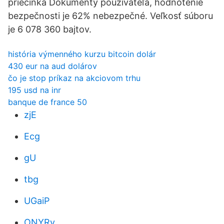
priečinka Dokumenty používateľa, hodnotenie
bezpečnosti je 62% nebezpečné. Veľkosť súboru
je 6 078 360 bajtov.
história výmenného kurzu bitcoin dolár
430 eur na aud dolárov
čo je stop príkaz na akciovom trhu
195 usd na inr
banque de france 50
zjE
Ecg
gU
tbg
UGaiP
ONYRy